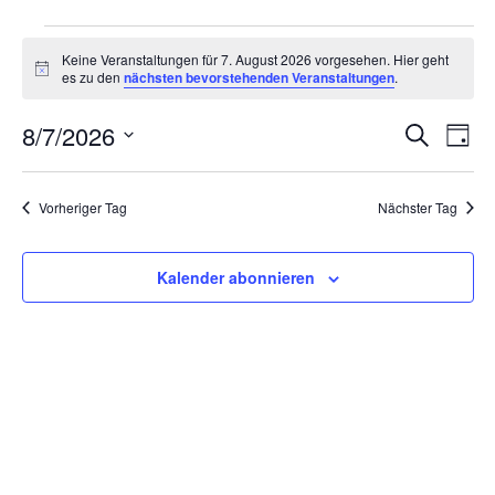
Veranstaltungen
for
Keine Veranstaltungen für 7. August 2026 vorgesehen. Hier geht
Notice
es zu den
nächsten bevorstehenden Veranstaltungen
.
7.
August
8/7/2026
2026
Veranstaltung
Veran
Suche
Tag
Suche
Ansic
Datum
und
Navig
wählen.
Ansichten,
Vorheriger Tag
Nächster Tag
Navigation
Kalender abonnieren