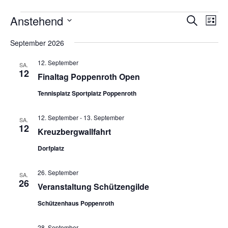
Veranstaltungen
Anstehend
Veranstaltung
Veran
Suche
Liste
Suche
Ansic
Datum
und
Navig
September 2026
wählen.
Ansichten,
Navigation
12. September
SA.
12
Finaltag Poppenroth Open
Tennisplatz Sportplatz Poppenroth
12. September
-
13. September
SA.
12
Kreuzbergwallfahrt
Dorfplatz
26. September
SA.
26
Veranstaltung Schützengilde
Schützenhaus Poppenroth
28. September