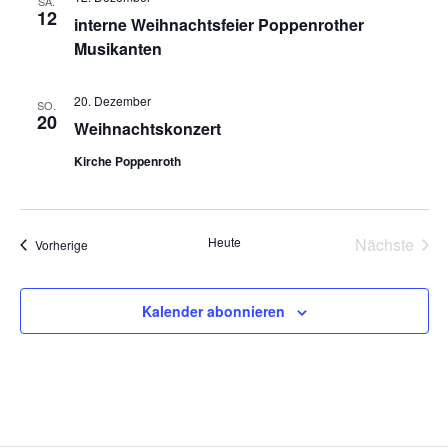
SA.
12
interne Weihnachtsfeier Poppenrother
Musikanten
20. Dezember
SO.
20
Weihnachtskonzert
Kirche Poppenroth
Heute
Nächste
Veranstaltungen
Vorherige
Veransta
Kalender abonnieren