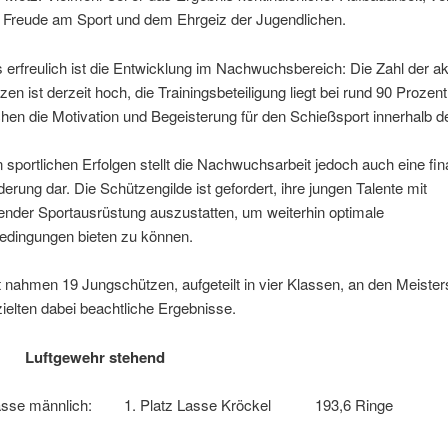
r Freude am Sport und dem Ehrgeiz der Jugendlichen.
erfreulich ist die Entwicklung im Nachwuchsbereich: Die Zahl der ak
en ist derzeit hoch, die Trainingsbeteiligung liegt bei rund 90 Prozent
chen die Motivation und Begeisterung für den Schießsport innerhalb d
sportlichen Erfolgen stellt die Nachwuchsarbeit jedoch auch eine fin
erung dar. Die Schützengilde ist gefordert, ihre jungen Talente mit
ender Sportausrüstung auszustatten, um weiterhin optimale
bedingungen bieten zu können.
nahmen 19 Jungschützen, aufgeteilt in vier Klassen, an den Meister
rzielten dabei beachtliche Ergebnisse.
n Luftgewehr stehend
lasse männlich: 1. Platz Lasse Kröckel 193,6 Ringe