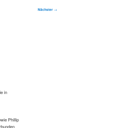
Nächster
→
e in
wie Phillip
erbunden