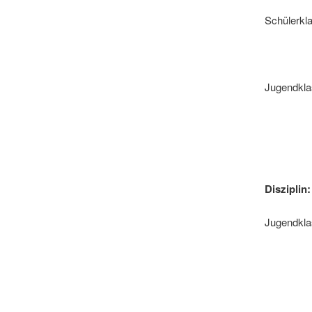
Schülerk
2. P
Jugendkl
2. P
3. Pl
Diszipli
Jugendkl
2. Pl
6. Pl