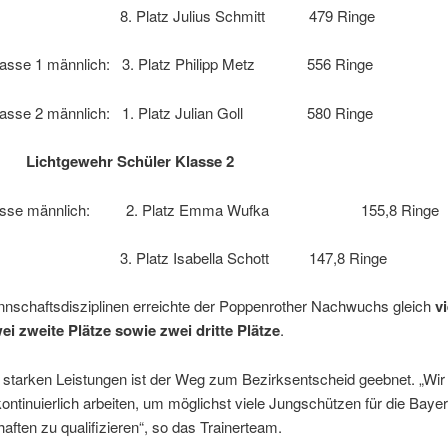
atz Julius Schmitt 479 Ringe
klasse 1 männlich: 3. Platz Philipp Metz 556 Ringe
klasse 2 männlich: 1. Platz Julian Goll 580 Ringe
n: Lichtgewehr Schüler Klasse 2
lasse männlich: 2. Platz Emma Wufka 155,8 Ringe
atz Isabella Schott 147,8 Ringe
nnschaftsdisziplinen erreichte der Poppenrother Nachwuchs gleich
vi
wei zweite Plätze sowie zwei dritte Plätze
.
 starken Leistungen ist der Weg zum Bezirksentscheid geebnet. „Wi
kontinuierlich arbeiten, um möglichst viele Jungschützen für die Baye
aften zu qualifizieren“, so das Trainerteam.