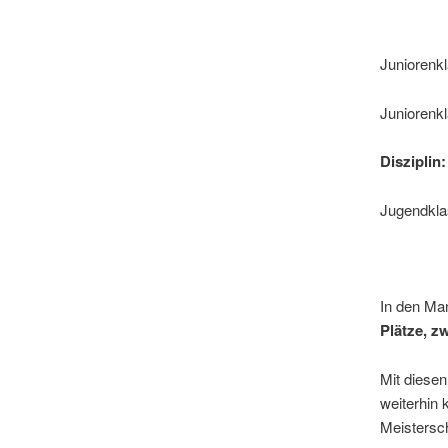
8. Pl
Junioren
Junioren
Diszipli
Jugendk
3. Pl
In den Ma
Plätze, z
Mit diesen
weiterhin 
Meistersch