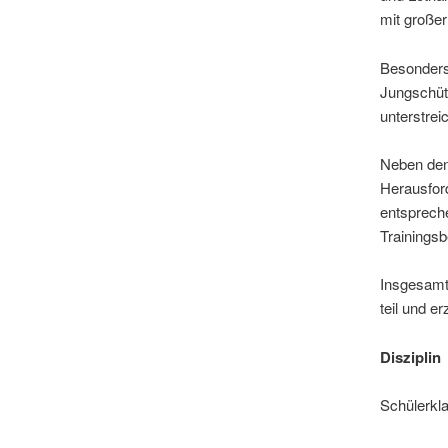
mit große
Besonders 
Jungschütz
unterstrei
Neben den 
Herausford
entsprech
Trainings
Insgesamt 
teil und e
Diszipli
Schülerk