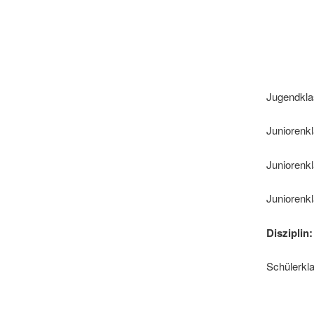
6. Pl
8. Pl
Jugendkl
Juniorenk
Junioren
Junioren
Diszipli
Schülerk
2. Pl