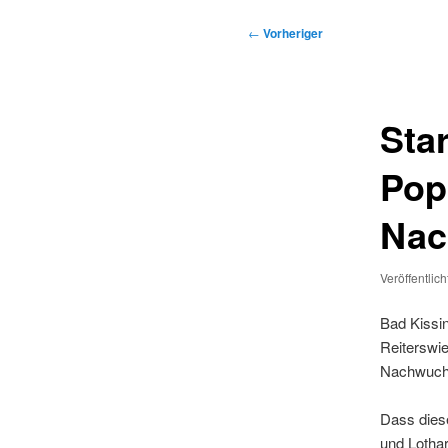
Beitragsnavigation
←
Vorheriger
Sta
Pop
Nac
Veröffentlic
Bad Kissin
Reiterswi
Nachwuchs
Dass diese
und Lothar