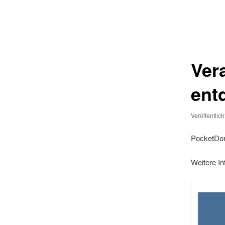
Beitragsnavigation
Ver
ent
Veröffentlic
PocketDor
Weitere In